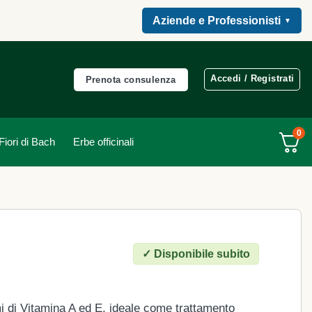
Aziende e Professionisti
▼
Accedi / Registrati
Prenota consulenza
0
Fiori di Bach
Erbe officinali
✓
Disponibile subito
i di Vitamina A ed E, ideale come trattamento