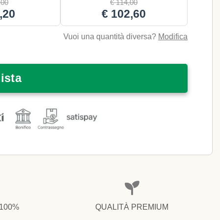
,00
€
114,00
,20
€
102,60
Vuoi una quantità diversa?
Modifica
ista
 100%
QUALITÀ PREMIUM