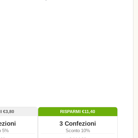
I €
3,80
RISPARMI €
11,40
zioni
3
Confezioni
o 5%
Sconto 10%