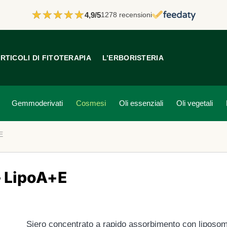
★★★★★
★★★★★
4,9/5
1278 recensioni
RTICOLI DI FITOTERAPIA
L’ERBORISTERIA
Gemmoderivati
Cosmesi
Oli essenziali
Oli vegetali
E
 – LipoA+E
Siero concentrato a rapido assorbimento con liposom