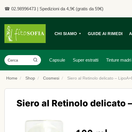
Salta
☎ 02.98996473
| Spedizioni da 4,9€ (gratis da 59€)
ai
contenuti
CHI SIAMO
GUIDE AI RIMEDI
A
▼
Cerca:
Capsule
Super estratti
Tinture madri
Home
Shop
Cosmesi
Siero al Retinolo delicato – LipoA+
Siero al Retinolo delicato