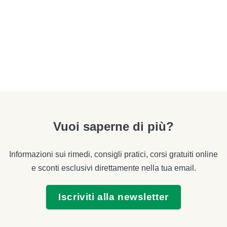
VIENI A TROVARCI IN ERBORISTERIA
Lunedì-Sabato
: 9:30-13 / 15-19:30
Tel: 02 98996473
Viale Affori 1, 20161 Milano, Italia
Vuoi saperne di più?
Informazioni sui rimedi, consigli pratici, corsi gratuiti online
e sconti esclusivi direttamente nella tua email.
Iscriviti alla newsletter