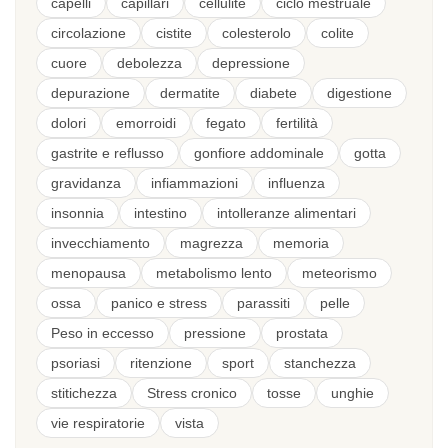
capelli
capillari
cellulite
ciclo mestruale
circolazione
cistite
colesterolo
colite
cuore
debolezza
depressione
depurazione
dermatite
diabete
digestione
dolori
emorroidi
fegato
fertilità
gastrite e reflusso
gonfiore addominale
gotta
gravidanza
infiammazioni
influenza
insonnia
intestino
intolleranze alimentari
invecchiamento
magrezza
memoria
menopausa
metabolismo lento
meteorismo
ossa
panico e stress
parassiti
pelle
Peso in eccesso
pressione
prostata
psoriasi
ritenzione
sport
stanchezza
stitichezza
Stress cronico
tosse
unghie
vie respiratorie
vista