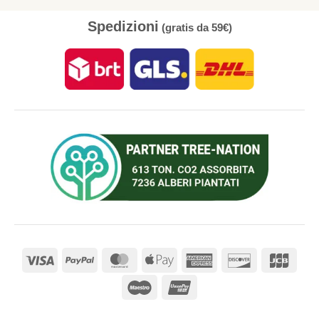
Spedizioni
(gratis da 59€)
Visa
PayPal
MasterCard
Apple
American
Discover
JCB
Pay
Express
Maestro
UnionPay