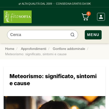
Salta
🌿 ALTA QUALITÀ DAL 2009 - CONSEGNA GRATIS DA 59€
ai
0
contenuti
Cerca:
MENU
Home
Approfondimenti
Gonfiore addominale
Meteorismo: significato, sintomi e cause
Meteorismo: significato, sintomi
e cause